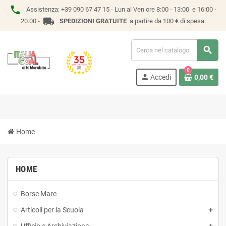
phone
Assistenza:
+39 090 67 47 15 -
Lun al Ven ore 8:00 - 13:00 e 16:00 -
local_shipping
20.00 -
SPEDIZIONI GRATUITE
a partire da 100 € di spesa.
search
0
person
Accedi
0,00 €
Home
HOME
Borse Mare
Articoli per la Scuola