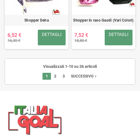
Shopper Deha
Shopper in raso Gaudì (Vari Colori)
DETTAGLI
DETTAGLI
6,52 €
7,52 €
16,30 €
18,80 €
Visualizzati 1-10 su 26 articoli
1
2
3
navigate_next
SUCCESSIVO