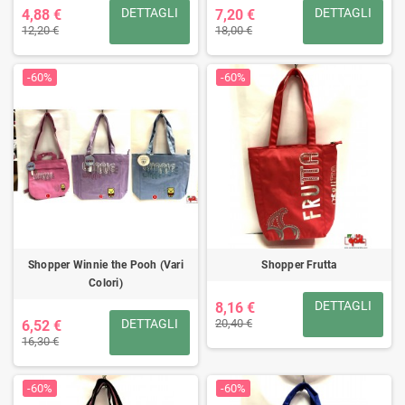
DETTAGLI
DETTAGLI
4,88 €
7,20 €
12,20 €
18,00 €
-60%
-60%
Shopper Winnie the Pooh (Vari
Shopper Frutta
Colori)
DETTAGLI
8,16 €
DETTAGLI
20,40 €
6,52 €
16,30 €
-60%
-60%