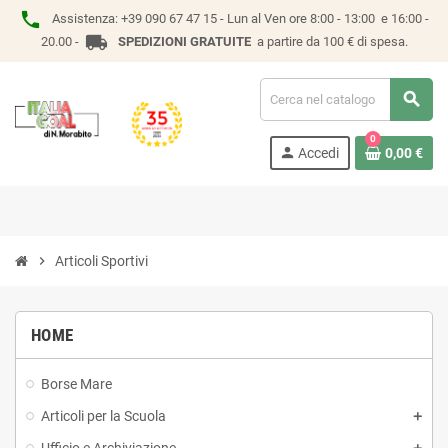
phone
Assistenza:
+39 090 67 47 15 -
Lun al Ven ore 8:00 - 13:00 e 16:00 -
local_shipping
20.00 -
SPEDIZIONI GRATUITE
a partire da 100 € di spesa.
search
0
person
Accedi
0,00 €
chevron_right
Articoli Sportivi
HOME
Borse Mare
Articoli per la Scuola