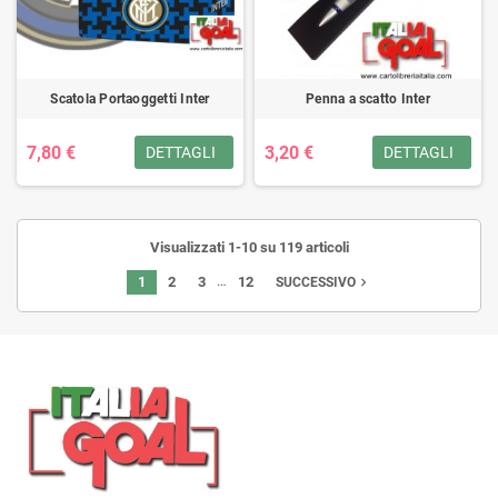
Scatola Portaoggetti Inter
Penna a scatto Inter
7,80 €
3,20 €
DETTAGLI
DETTAGLI
Visualizzati 1-10 su 119 articoli
…
1
2
3
12
navigate_next
SUCCESSIVO