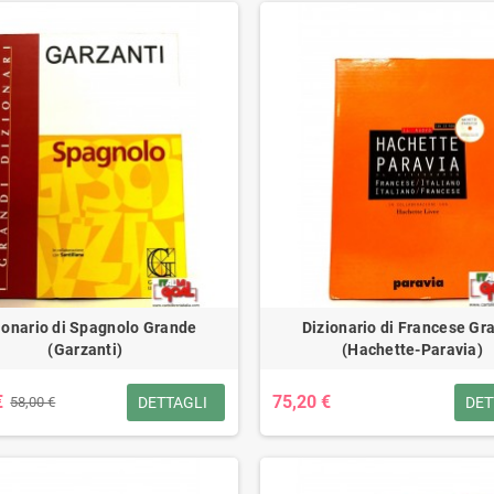
ionario di Spagnolo Grande
Dizionario di Francese Gr
(Garzanti)
(Hachette-Paravia)
€
75,20 €
DETTAGLI
DET
58,00 €