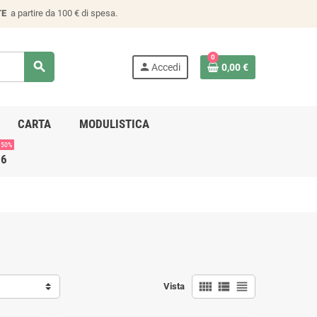
TE
a partire da 100 € di spesa.
0
search
person
Accedi
0,00 €
CARTA
MODULISTICA
 50%
26
view_comfy
view_list
view_headline
Vista