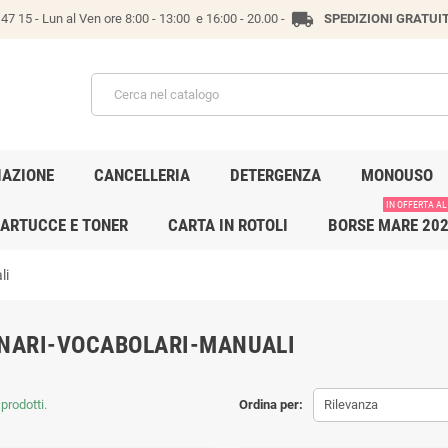
local_shipping
47 15 -
Lun al Ven ore 8:00 - 13:00 e 16:00 - 20.00 -
SPEDIZIONI GRATUI
IAZIONE
CANCELLERIA
DETERGENZA
MONOUSO
IN OFFERTA AL
ARTUCCE E TONER
CARTA IN ROTOLI
BORSE MARE 20
li
ONARI-VOCABOLARI-MANUALI
prodotti.
Ordina per:
Rilevanza