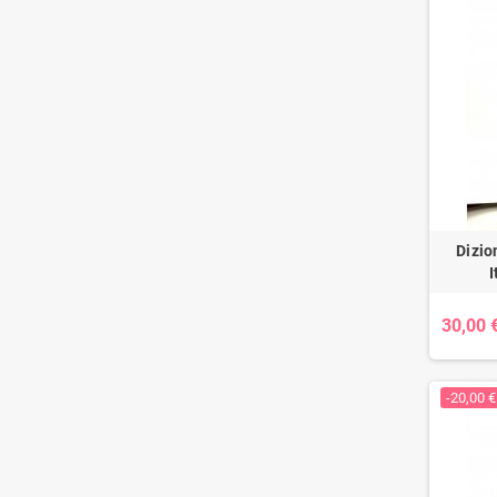
Dizio
I
30,00 
-20,00 €