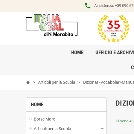
phone
Assistenza:
+39 090 67 
HOME
UFFICIO E ARCHIV
C
chevron_right
Articoli per la Scuola
chevron_right
Dizionari-Vocabolari-Manua
DIZI
HOME
Borse Mare
Ci sono 43 
Articoli per la Scuola