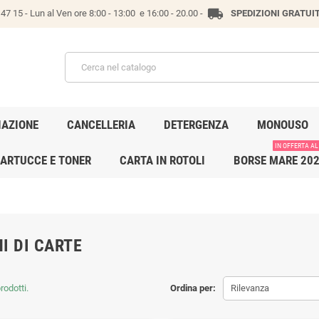
local_shipping
47 15 -
Lun al Ven ore 8:00 - 13:00 e 16:00 - 20.00 -
SPEDIZIONI GRATUI
IAZIONE
CANCELLERIA
DETERGENZA
MONOUSO
IN OFFERTA AL
ARTUCCE E TONER
CARTA IN ROTOLI
BORSE MARE 20
I DI CARTE
rodotti.
Ordina per:
Rilevanza