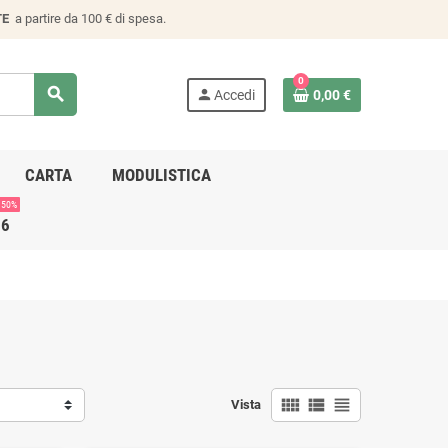
TE
a partire da 100 € di spesa.
0
search
person
Accedi
0,00 €
CARTA
MODULISTICA
 50%
26
view_comfy
view_list
view_headline
Vista