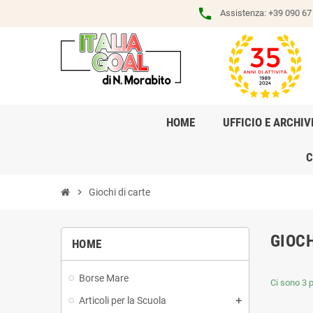
phone
Assistenza:
+39 090 67 
HOME
UFFICIO E ARCHIV
C
chevron_right
Giochi di carte
GIOCH
HOME
Borse Mare
Ci sono 3 p
Articoli per la Scuola