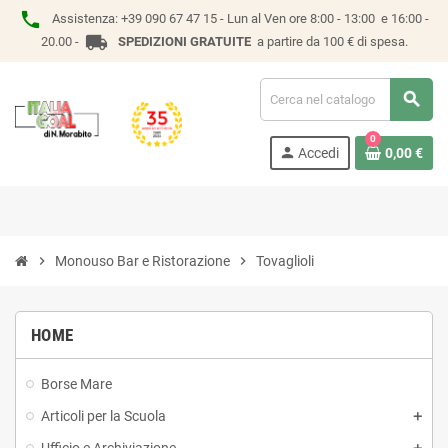
phone
Assistenza:
+39 090 67 47 15 -
Lun al Ven ore 8:00 - 13:00 e 16:00 -
local_shipping
20.00 -
SPEDIZIONI GRATUITE
a partire da 100 € di spesa.
search
0
person
Accedi
0,00 €
chevron_right
Monouso Bar e Ristorazione
chevron_right
Tovaglioli
HOME
Borse Mare
Articoli per la Scuola