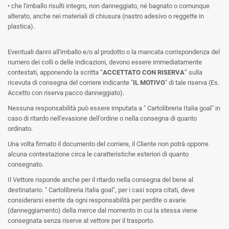
• che l'imballo risulti integro, non danneggiato, né bagnato o comunque
alterato, anche nei materiali di chiusura (nastro adesivo o reggette in
plastica).
Eventuali danni all'imballo e/o al prodotto o la mancata corrispondenza del
numero dei colli o delle indicazioni, devono essere immediatamente
contestati, apponendo la scritta “
ACCETTATO CON RISERVA
” sulla
ricevuta di consegna del corriere indicante "
IL MOTIVO
" di tale riserva (Es.
Accetto con riserva pacco danneggiato).
Nessuna responsabilità può essere imputata a " Cartolibreria Italia goal" in
caso di ritardo nell'evasione dell'ordine o nella consegna di quanto
ordinato.
Una volta firmato il documento del corriere, il Cliente non potrà opporre
alcuna contestazione circa le caratteristiche esteriori di quanto
consegnato.
Il Vettore risponde anche per il ritardo nella consegna del bene al
destinatario. " Cartolibreria Italia goal", per i casi sopra citati, deve
considerarsi esente da ogni responsabilità per perdite o avarie
(danneggiamento) della merce dal momento in cui la stessa viene
consegnata senza riserve al vettore per il trasporto.