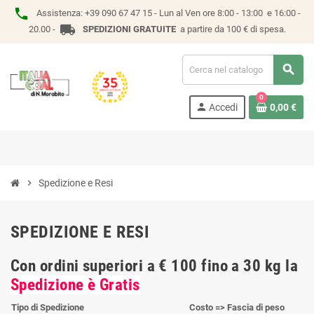
phone
Assistenza:
+39 090 67 47 15 -
Lun al Ven ore 8:00 - 13:00 e 16:00 -
local_shipping
20.00 -
SPEDIZIONI GRATUITE
a partire da 100 € di spesa.
search
0
person
Accedi
0,00 €
chevron_right
Spedizione e Resi
SPEDIZIONE E RESI
Con ordini superiori a € 100 fino a 30 kg la
Spedizione è Gratis
Tipo di Spedizione
Costo => Fascia di peso