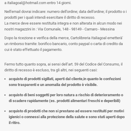
a italiagoal@hotmail.com entro 14 giorni.
Nell'email dovrai indicare: numero dell’ordine; data dell’ordine; il prodotto o i
prodotti per i quali intendi esercitare il diritto di recesso.
La merce deve essere restituita integra e non alterata in alcun modo nei
nostri magazzini in :
Via Comunale, 148 - 98149 - Camaro - Messina
Dopo la ricezione e verifica della merce, Cartolibreria Italiagoal emetterà'
un rimborso tramite: bonifico bancario, conto paypal o carta di credito da
cui è stato effettuato il pagamento.
Fermo tutto quanto sopra, ai sensi dell’art. 59 del Codice del Consumo, il
diritto di recesso è escluso, tra gli altri, nei seguenti casi:
acquisto di prodotti sigillati, aperti dal cliente,in quanto le confezioni
sono trasparenti e un anomalia del prodotto è visibile.
acquisto di beni soggetti per loro natura a rischio di deterioramento o
di scadere rapidamente (es. prodotti alimentari freschi e deperibili)
acquisto di prodotti che non si prestano ad essere restituiti per motivi
igienici o connessi alla protezione della salute e sono stati aperti dopo
il ritiro.