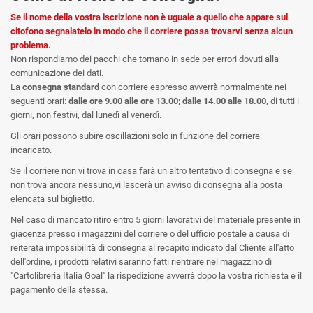
Se il nome della vostra iscrizione non è uguale a quello che appare sul
citofono segnalatelo in modo che il corriere possa trovarvi senza alcun
problema.
Non rispondiamo dei pacchi che tornano in sede per errori dovuti alla
comunicazione dei dati.
La
consegna standard
con corriere espresso avverrà normalmente nei
seguenti orari:
dalle ore 9.00 alle ore 13.00; dalle 14.00 alle 18.00
, di tutti i
giorni, non festivi, dal lunedì al venerdì.
Gli orari possono subire oscillazioni solo in funzione del corriere
incaricato.
Se il corriere non vi trova in casa farà un altro tentativo di consegna e se
non trova ancora nessuno,vi lascerà un avviso di consegna alla posta
elencata sul biglietto.
Nel caso di mancato ritiro entro 5 giorni lavorativi del materiale presente in
giacenza presso i magazzini del corriere o del ufficio postale a causa di
reiterata impossibilità di consegna al recapito indicato dal Cliente all'atto
dell'ordine, i prodotti relativi saranno fatti rientrare nel magazzino di
"Cartolibreria Italia Goal" la rispedizione avverrà dopo la vostra richiesta e il
pagamento della stessa.