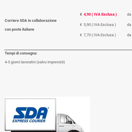
€
4,90 ( IVA Esclusa )
da 
Corriere SDA in collaborazione
€ 5,90 ( IVA Esclusa )
da 
con poste italiane
€ 7,70 ( IVA Esclusa )
da 
Tempi di consegna:
4-5 giorni lavorativi (salvo imprevisti)