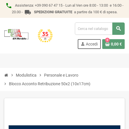
phone
Assistenza:
+39 090 67 47 15 -
Lun al Ven ore 8:00 - 13:00 e 16:00 -
local_shipping
20.00 -
SPEDIZIONI GRATUITE
a partire da 100 € di spesa.
search
0
person
Accedi
0,00 €
chevron_right
Modulistica
chevron_right
Personale e Lavoro
chevron_right
Blocco Acconto Retribuzione 50x2 (10x17cm)