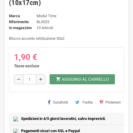
(10x17cm)
Marca
Modul Time
Riferimento
BL0025
In magazzino
10 Articoli
Blocco acconto retribuzione 50x2
1,90 €
Tasse escluse
shopping_cart
remove
add
AGGIUNGI AL CARRELLO
Condividi
Twitta
Pinterest
Spedizioni in 4/5 giorni lavorativi, salvo imprevisti.
Pagamenti sicuri con SSL e Paypal