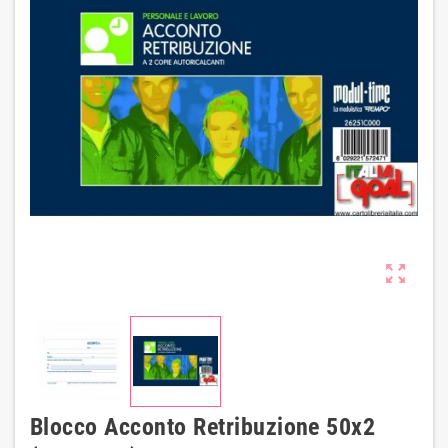
zoom_out_map
Blocco Acconto Retribuzione 50x2