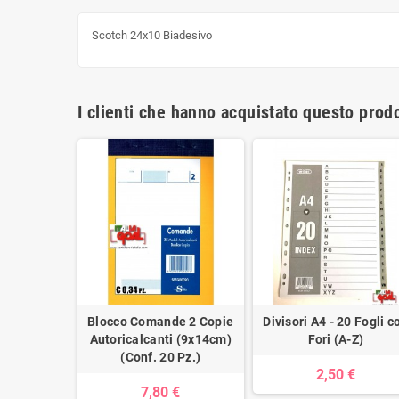
Scotch 24x10 Biadesivo
I clienti che hanno acquistato questo pro
luo
Blocco Comande 2 Copie
Divisori A4 - 20 Fogli c
nti con
Autoricalcanti (9x14cm)
Fori (A-Z)
10,5 (Vari
(Conf. 20 Pz.)
2,50 €
)
7,80 €