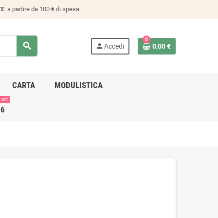
TE
a partire da 100 € di spesa.
0
search
person
Accedi
0,00 €
CARTA
MODULISTICA
 50%
26