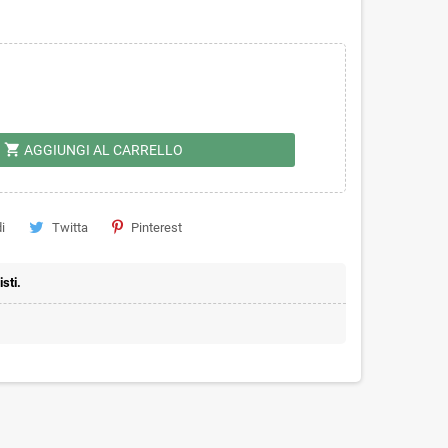
shopping_cart
AGGIUNGI AL CARRELLO
i
Twitta
Pinterest
sti.