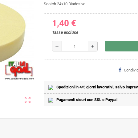
Scotch 24x10 Biadesivo
1,40 €
Tasse escluse
remove
add
Condivid
Spedizioni in 4/5 giorni lavorativi, salvo imprevi
zoom_out_map
Pagamenti sicuri con SSL e Paypal