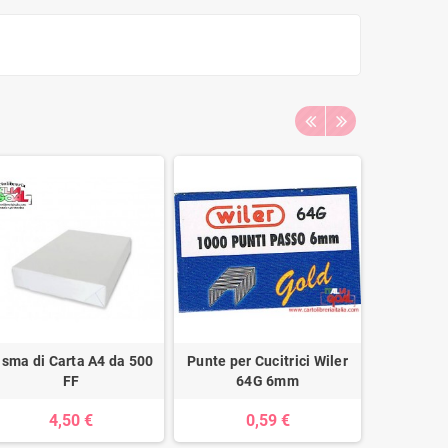
isma di Carta A4 da 500
Punte per Cucitrici Wiler
Post It
FF
64G 6mm
4,50 €
0,59 €