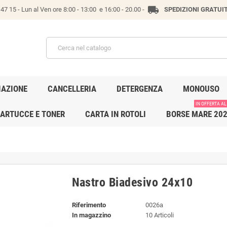
local_shipping
47 15 -
Lun al Ven ore 8:00 - 13:00 e 16:00 - 20.00 -
SPEDIZIONI GRATUI
IAZIONE
CANCELLERIA
DETERGENZA
MONOUSO
IN OFFERTA AL
ARTUCCE E TONER
CARTA IN ROTOLI
BORSE MARE 20
Nastro Biadesivo 24x10
Riferimento
0026a
In magazzino
10 Articoli