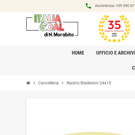
phone
Assistenza:
+39 090 67 
HOME
UFFICIO E ARCHIV
C
chevron_right
Cancelleria
chevron_right
Nastro Biadesivo 24x10