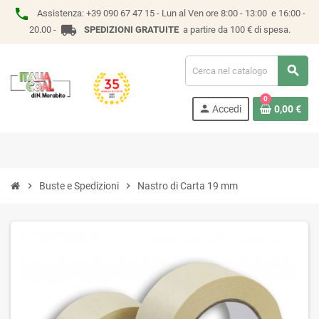
phone
Assistenza:
+39 090 67 47 15 -
Lun al Ven ore 8:00 - 13:00 e 16:00 -
local_shipping
20.00 -
SPEDIZIONI GRATUITE
a partire da 100 € di spesa.
search
0
person
Accedi
0,00 €
chevron_right
Buste e Spedizioni
chevron_right
Nastro di Carta 19 mm