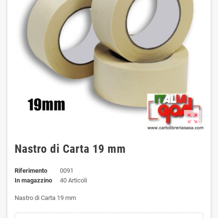
zoom_out_map
Nastro di Carta 19 mm
Riferimento
0091
In magazzino
40 Articoli
Nastro di Carta 19 mm