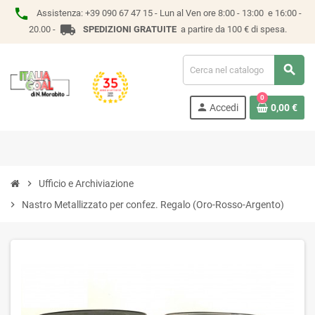
phone
Assistenza:
+39 090 67 47 15 -
Lun al Ven ore 8:00 - 13:00 e 16:00 -
local_shipping
20.00 -
SPEDIZIONI GRATUITE
a partire da 100 € di spesa.
search
0
person
Accedi
0,00 €
chevron_right
Ufficio e Archiviazione
chevron_right
Nastro Metallizzato per confez. Regalo (Oro-Rosso-Argento)