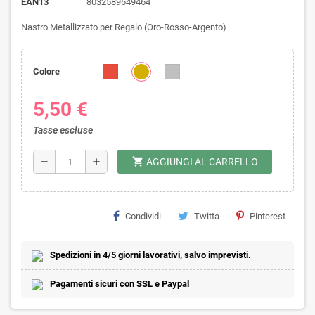
EAN13
8032589649464
Nastro Metallizzato per Regalo (Oro-Rosso-Argento)
Colore
5,50 €
Tasse escluse
shopping_cart
remove
add
AGGIUNGI AL CARRELLO
Condividi
Twitta
Pinterest
Spedizioni in 4/5 giorni lavorativi, salvo imprevisti.
Pagamenti sicuri con SSL e Paypal