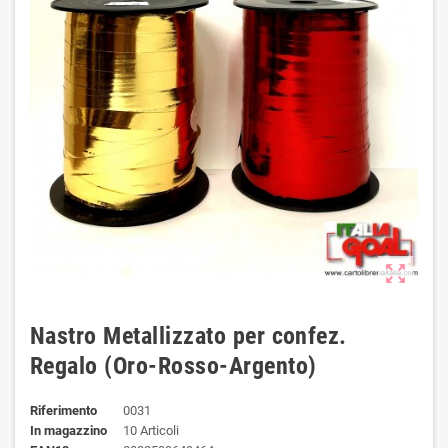
zoom_out_map
Nastro Metallizzato per confez.
Regalo (Oro-Rosso-Argento)
Riferimento
0031
In magazzino
10 Articoli