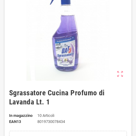
zoom_out_map
Sgrassatore Cucina Profumo di
Lavanda Lt. 1
In magazzino
10 Articoli
EAN13
8019730078434