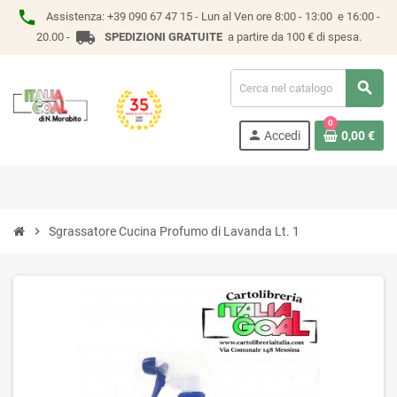
phone
Assistenza:
+39 090 67 47 15 -
Lun al Ven ore 8:00 - 13:00 e 16:00 -
local_shipping
20.00 -
SPEDIZIONI GRATUITE
a partire da 100 € di spesa.
search
0
person
Accedi
0,00 €
chevron_right
Sgrassatore Cucina Profumo di Lavanda Lt. 1