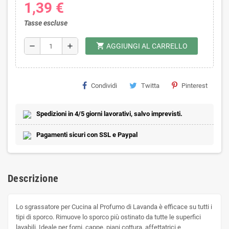
1,39 €
Tasse escluse
shopping_cart
remove
add
AGGIUNGI AL CARRELLO
Condividi
Twitta
Pinterest
Spedizioni in 4/5 giorni lavorativi, salvo imprevisti.
Pagamenti sicuri con SSL e Paypal
Descrizione
Lo sgrassatore per Cucina al Profumo di Lavanda è efficace su tutti i
tipi di sporco. Rimuove lo sporco più ostinato da tutte le superfici
lavabili. Ideale per forni, cappe, piani cottura, affettatrici e