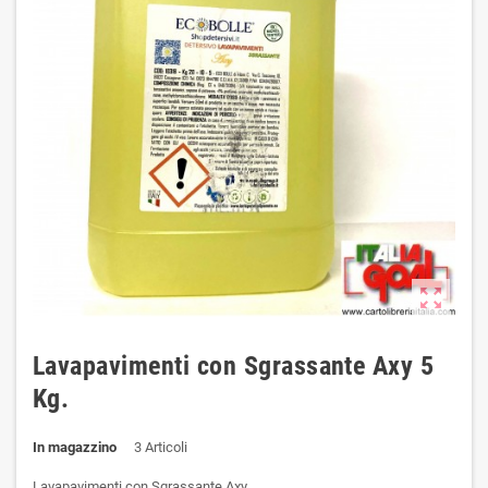
zoom_out_map
Lavapavimenti con Sgrassante Axy 5
Kg.
In magazzino
3 Articoli
Lavapavimenti con Sgrassante Axy