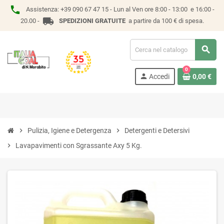
phone
Assistenza:
+39 090 67 47 15 -
Lun al Ven ore 8:00 - 13:00 e 16:00 -
local_shipping
20.00 -
SPEDIZIONI GRATUITE
a partire da 100 € di spesa.
search
0
person
Accedi
0,00 €
chevron_right
Pulizia, Igiene e Detergenza
chevron_right
Detergenti e Detersivi
chevron_right
Lavapavimenti con Sgrassante Axy 5 Kg.