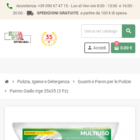
phone
Assistenza:
+39 090 67 47 15 -
Lun al Ven ore 8:00 - 13:00 e 16:00 -
local_shipping
20.00 -
SPEDIZIONI GRATUITE
a partire da 100 € di spesa.
search
0
person
Accedi
0,00 €
chevron_right
Pulizia, Igiene e Detergenza
chevron_right
Guanti e Panni per le Pulizie
chevron_right
Panno Giallo Irge 35x35 (3 Pz)