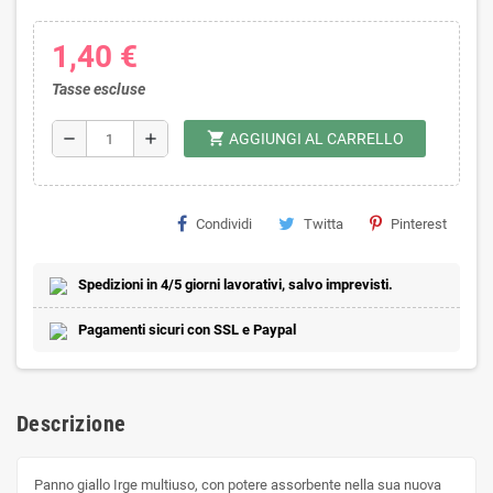
1,40 €
Tasse escluse
shopping_cart
remove
add
AGGIUNGI AL CARRELLO
Condividi
Twitta
Pinterest
Spedizioni in 4/5 giorni lavorativi, salvo imprevisti.
Pagamenti sicuri con SSL e Paypal
Descrizione
Panno giallo Irge multiuso, con potere assorbente nella sua nuova