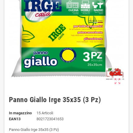
zoom_out_map
Panno Giallo Irge 35x35 (3 Pz)
In magazzino
15 Articoli
EAN13
8021723041653
Panno Giallo Irge 35x35 (3 Pz)