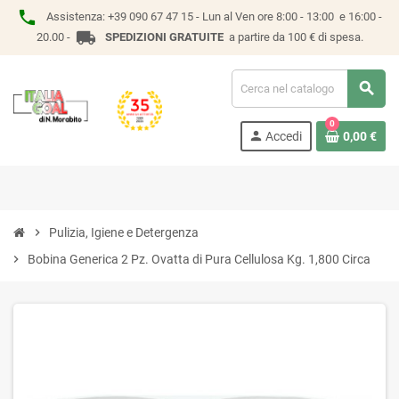
phone
Assistenza:
+39 090 67 47 15 -
Lun al Ven ore 8:00 - 13:00 e 16:00 -
local_shipping
20.00 -
SPEDIZIONI GRATUITE
a partire da 100 € di spesa.
search
0
person
Accedi
0,00 €
chevron_right
Pulizia, Igiene e Detergenza
chevron_right
Bobina Generica 2 Pz. Ovatta di Pura Cellulosa Kg. 1,800 Circa