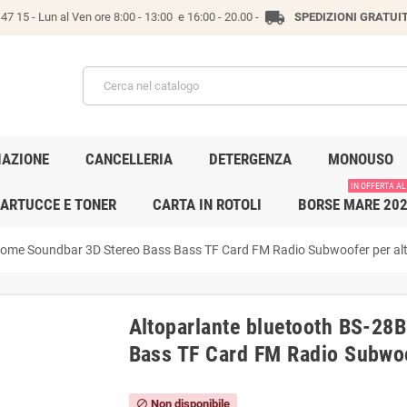
local_shipping
47 15 -
Lun al Ven ore 8:00 - 13:00 e 16:00 - 20.00 -
SPEDIZIONI GRATUI
IAZIONE
CANCELLERIA
DETERGENZA
MONOUSO
IN OFFERTA AL
ARTUCCE E TONER
CARTA IN ROTOLI
BORSE MARE 20
Home Soundbar 3D Stereo Bass Bass TF Card FM Radio Subwoofer per alt
Altoparlante bluetooth BS-28
Bass TF Card FM Radio Subwoof
Non disponibile
block