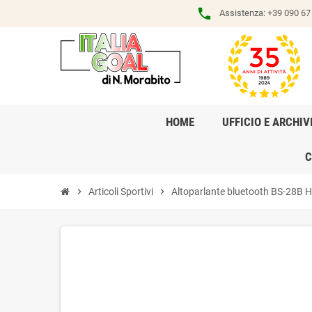
phone
Assistenza:
+39 090 67 
HOME
UFFICIO E ARCHIV
C
chevron_right
Articoli Sportivi
chevron_right
Altoparlante bluetooth BS-28B 