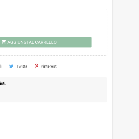
shopping_cart
AGGIUNGI AL CARRELLO
i
Twitta
Pinterest
sti.