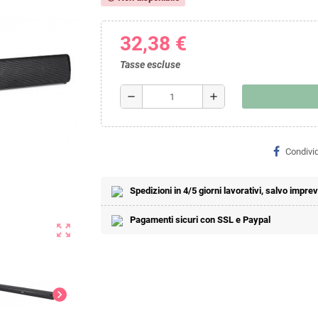
32,38 €
Tasse escluse
remove
add
Condivid
Spedizioni in 4/5 giorni lavorativi, salvo imprevi
Pagamenti sicuri con SSL e Paypal
zoom_out_map
chevron_right