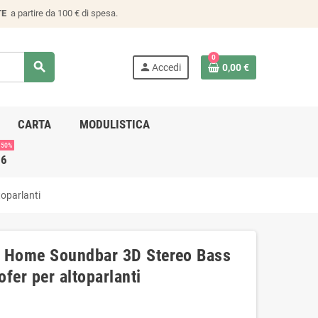
TE
a partire da 100 € di spesa.
0
search
person
Accedi
0,00 €
CARTA
MODULISTICA
 50%
26
oparlanti
B Home Soundbar 3D Stereo Bass
er per altoparlanti