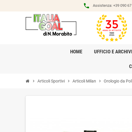
phone
Assistenza:
+39 090 67 
HOME
UFFICIO E ARCHIV
C
chevron_right
Articoli Sportivi
chevron_right
Articoli Milan
chevron_right
Orologio da Pol