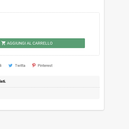
shopping_cart
AGGIUNGI AL CARRELLO
i
Twitta
Pinterest
sti.