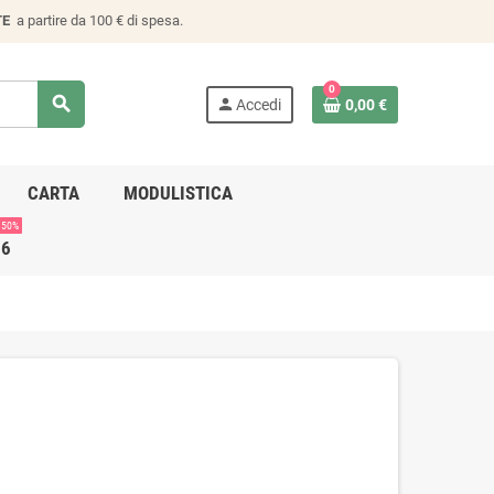
TE
a partire da 100 € di spesa.
0
search
person
Accedi
0,00 €
CARTA
MODULISTICA
 50%
26