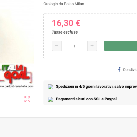
Orologio da Polso Milan
16,30 €
Tasse escluse
remove
add
Condivid
Spedizioni in 4/5 giorni lavorativi, salvo imprevi
zoom_out_map
Pagamenti sicuri con SSL e Paypal