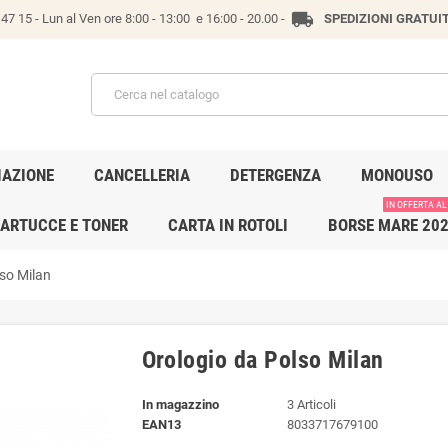
local_shipping
47 15 -
Lun al Ven ore 8:00 - 13:00 e 16:00 - 20.00 -
SPEDIZIONI GRATUI
IAZIONE
CANCELLERIA
DETERGENZA
MONOUSO
IN OFFERTA AL
ARTUCCE E TONER
CARTA IN ROTOLI
BORSE MARE 20
so Milan
Orologio da Polso Milan
In magazzino
3 Articoli
EAN13
8033717679100