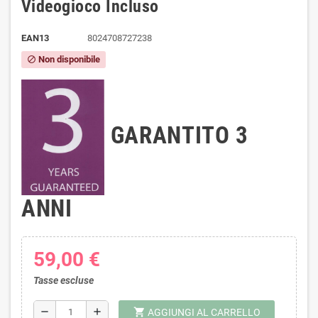
Videogioco Incluso
EAN13
8024708727238
Non disponibile
block
GARANTITO 3
ANNI
59,00 €
Tasse escluse
shopping_cart
remove
add
AGGIUNGI AL CARRELLO