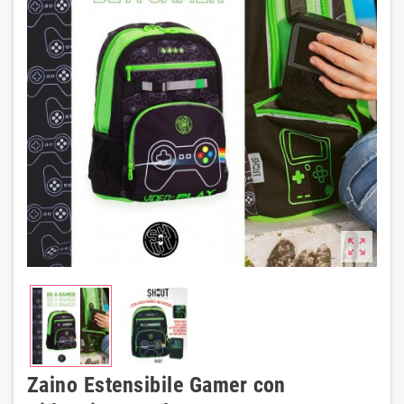
zoom_out_map
Zaino Estensibile Gamer con