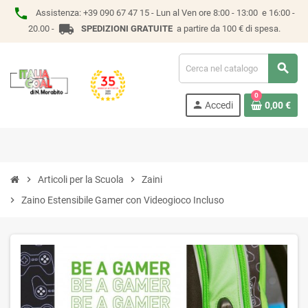
phone
Assistenza:
+39 090 67 47 15 -
Lun al Ven ore 8:00 - 13:00 e 16:00 -
local_shipping
20.00 -
SPEDIZIONI GRATUITE
a partire da 100 € di spesa.
search
0
person
Accedi
0,00 €
chevron_right
Articoli per la Scuola
chevron_right
Zaini
chevron_right
Zaino Estensibile Gamer con Videogioco Incluso