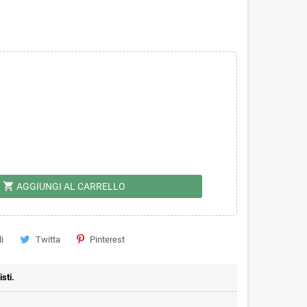
shopping_cart
AGGIUNGI AL CARRELLO
i
Twitta
Pinterest
sti.