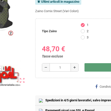
Ultimi articoli in magazzino
notifications_active
Zaino Comix Street (Vari Colori)
1
check
Tipo Zaino
2
3
48,70 €
Tasse escluse
remove
add
zoom_out_map
Condivid
Spedizioni in 4/5 giorni lavorativi, salvo imprevi
Pagamenti sicuri con SSL e Paypal