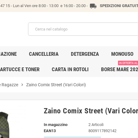
local_shipping
47 15 -
Lun al Ven ore 8:00 - 13:00 e 16:00 - 20.00 -
SPEDIZIONI GRATUI
IAZIONE
CANCELLERIA
DETERGENZA
MONOUSO
IN OFFERTA AL
ARTUCCE E TONER
CARTA IN ROTOLI
BORSE MARE 20
 e Ragazze
chevron_right
Zaino Comix Street (Vari Colori)
Zaino Comix Street (Vari Color
In magazzino
2 Articoli
EAN13
8009117892142