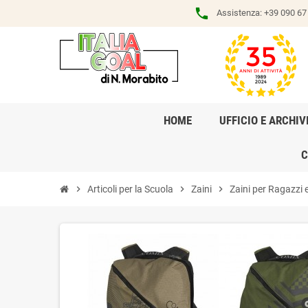
phone
Assistenza:
+39 090 67 
HOME
UFFICIO E ARCHIV
C
chevron_right
Articoli per la Scuola
chevron_right
Zaini
chevron_right
Zaini per Ragazzi