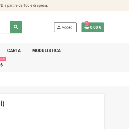
TE
a partire da 100 € di spesa.
0
search
person
Accedi
0,00 €
CARTA
MODULISTICA
 50%
26
i)