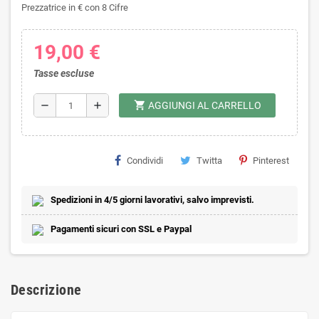
Prezzatrice in € con 8 Cifre
19,00 €
Tasse escluse
shopping_cart
remove
add
AGGIUNGI AL CARRELLO
Condividi
Twitta
Pinterest
Spedizioni in 4/5 giorni lavorativi, salvo imprevisti.
Pagamenti sicuri con SSL e Paypal
Descrizione