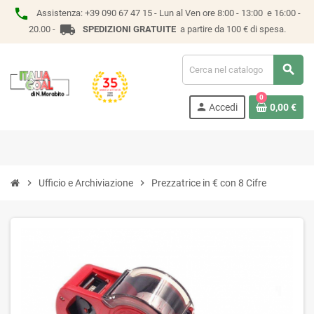
phone
Assistenza:
+39 090 67 47 15 -
Lun al Ven ore 8:00 - 13:00 e 16:00 -
local_shipping
20.00 -
SPEDIZIONI GRATUITE
a partire da 100 € di spesa.
search
0
person
Accedi
0,00 €
chevron_right
Ufficio e Archiviazione
chevron_right
Prezzatrice in € con 8 Cifre