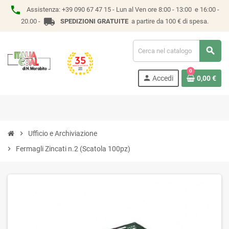
phone
Assistenza:
+39 090 67 47 15 -
Lun al Ven ore 8:00 - 13:00 e 16:00 -
local_shipping
20.00 -
SPEDIZIONI GRATUITE
a partire da 100 € di spesa.
search
0
person
Accedi
0,00 €
chevron_right
Ufficio e Archiviazione
chevron_right
Fermagli Zincati n.2 (Scatola 100pz)