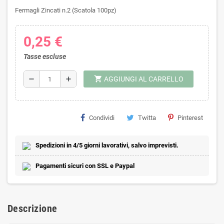
Fermagli Zincati n.2 (Scatola 100pz)
0,25 €
Tasse escluse
shopping_cart
remove
add
AGGIUNGI AL CARRELLO
Condividi
Twitta
Pinterest
Spedizioni in 4/5 giorni lavorativi, salvo imprevisti.
Pagamenti sicuri con SSL e Paypal
Descrizione