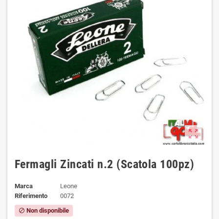
zoom_out_map
Fermagli Zincati n.2 (Scatola 100pz)
Marca
Leone
Riferimento
0072
Non disponibile
block