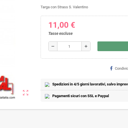
Targa con Strass S. Valentino
11,00 €
Tasse escluse
remove
add
Condivid
Spedizioni in 4/5 giorni lavorativi, salvo imprevi
zoom_out_map
Pagamenti sicuri con SSL e Paypal