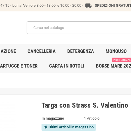
local_shipping
47 15 -
Lun al Ven ore 8:00 - 13:00 e 16:00 - 20.00 -
SPEDIZIONI GRATUI
IAZIONE
CANCELLERIA
DETERGENZA
MONOUSO
IN OFFERTA AL
ARTUCCE E TONER
CARTA IN ROTOLI
BORSE MARE 20
Targa con Strass S. Valentino
In magazzino
1 Articolo
Ultimi articoli in magazzino
notifications_active