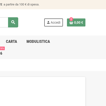
TE
a partire da 100 € di spesa.
0
search
person
Accedi
0,00 €
CARTA
MODULISTICA
 50%
26