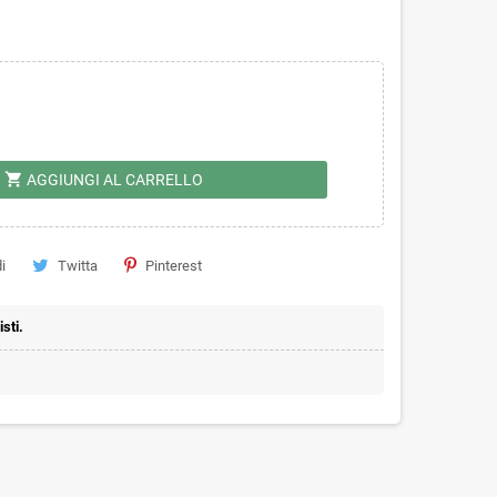
shopping_cart
AGGIUNGI AL CARRELLO
i
Twitta
Pinterest
sti.