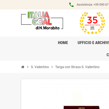
phone
Assistenza:
+39 090 67 
HOME
UFFICIO E ARCHIV
C
chevron_right
S. Valentino
chevron_right
Targa con Strass S. Valentino