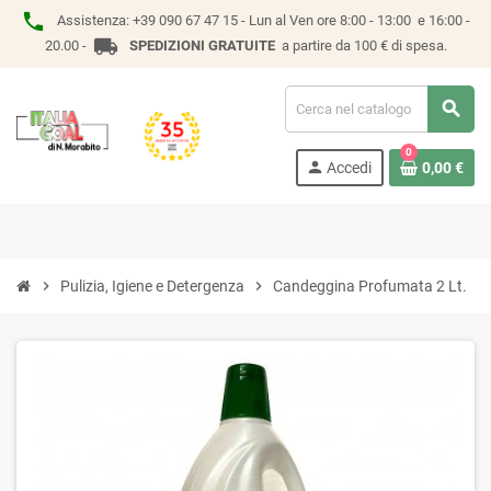
phone
Assistenza:
+39 090 67 47 15 -
Lun al Ven ore 8:00 - 13:00 e 16:00 -
local_shipping
20.00 -
SPEDIZIONI GRATUITE
a partire da 100 € di spesa.
search
0
person
Accedi
0,00 €
chevron_right
Pulizia, Igiene e Detergenza
chevron_right
Candeggina Profumata 2 Lt.