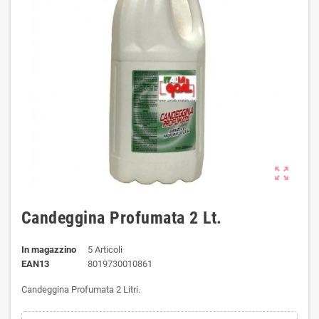
zoom_out_map
Candeggina Profumata 2 Lt.
In magazzino
5 Articoli
EAN13
8019730010861
Candeggina Profumata 2 Litri.