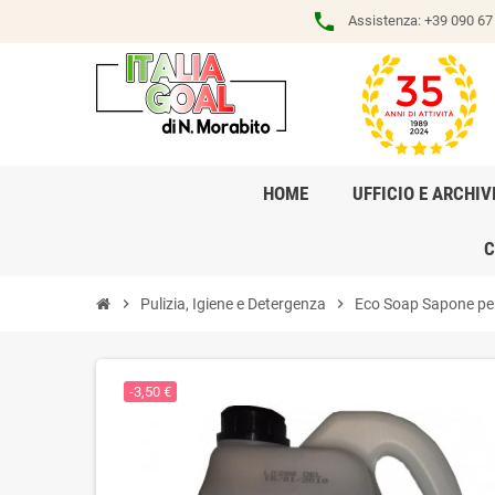
phone
Assistenza:
+39 090 67 
HOME
UFFICIO E ARCHIV
C
chevron_right
Pulizia, Igiene e Detergenza
chevron_right
Eco Soap Sapone per
-3,50 €