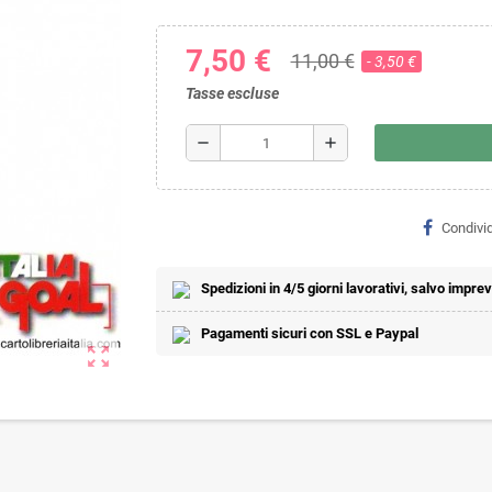
7,50 €
11,00 €
- 3,50 €
Tasse escluse
remove
add
Condivid
Spedizioni in 4/5 giorni lavorativi, salvo imprevi
Pagamenti sicuri con SSL e Paypal
zoom_out_map