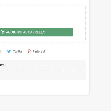
shopping_cart
AGGIUNGI AL CARRELLO
i
Twitta
Pinterest
sti.