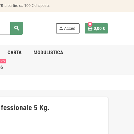
TE
a partire da 100 € di spesa.
0
search
person
Accedi
0,00 €
CARTA
MODULISTICA
 50%
26
fessionale 5 Kg.