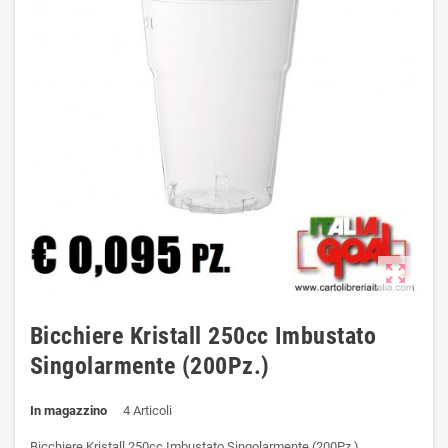
zoom_out_map
Bicchiere Kristall 250cc Imbustato
Singolarmente (200Pz.)
In magazzino
4 Articoli
Bicchiere Kristall 250cc Imbustato Singolarmente (200Pz.)