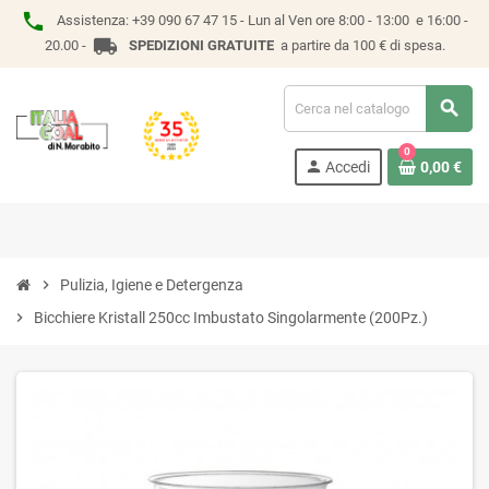
phone
Assistenza:
+39 090 67 47 15 -
Lun al Ven ore 8:00 - 13:00 e 16:00 -
local_shipping
20.00 -
SPEDIZIONI GRATUITE
a partire da 100 € di spesa.
search
0
person
Accedi
0,00 €
chevron_right
Pulizia, Igiene e Detergenza
chevron_right
Bicchiere Kristall 250cc Imbustato Singolarmente (200Pz.)