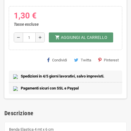
1,30 €
Tasse escluse
shopping_cart
remove
add
AGGIUNGI AL CARRELLO
Condividi
Twitta
Pinterest
Spedizioni in 4/5 giorni lavorativi, salvo imprevisti.
Pagamenti sicuri con SSL e Paypal
Descrizione
Benda Elastica 4 mt x 6 cm