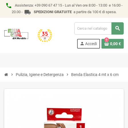
phone
Assistenza:
+39 090 67 47 15 -
Lun al Ven ore 8:00 - 13:00 e 16:00 -
local_shipping
20.00 -
SPEDIZIONI GRATUITE
a partire da 100 € di spesa.
search
0
person
Accedi
0,00 €
chevron_right
Pulizia, Igiene e Detergenza
chevron_right
Benda Elastica 4 mt x 6 cm