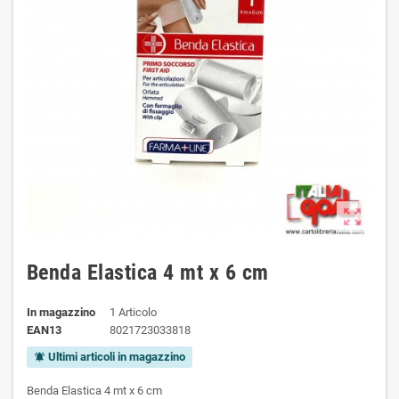
zoom_out_map
Benda Elastica 4 mt x 6 cm
In magazzino
1 Articolo
EAN13
8021723033818
Ultimi articoli in magazzino
notifications_active
Benda Elastica 4 mt x 6 cm