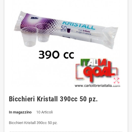
zoom_out_map
Bicchieri Kristall 390cc 50 pz.
In magazzino
10 Articoli
Bicchieri Kristall 390cc 50 pz.