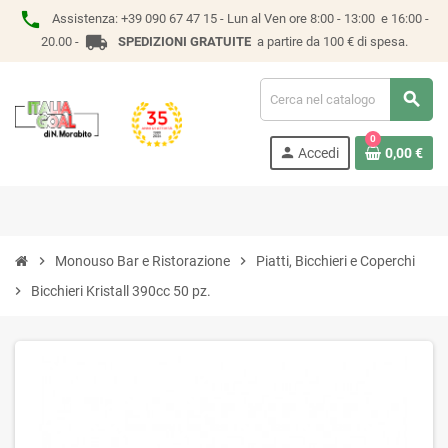
phone
Assistenza:
+39 090 67 47 15 -
Lun al Ven ore 8:00 - 13:00 e 16:00 -
local_shipping
20.00 -
SPEDIZIONI GRATUITE
a partire da 100 € di spesa.
search
0
person
Accedi
0,00 €
chevron_right
Monouso Bar e Ristorazione
chevron_right
Piatti, Bicchieri e Coperchi
chevron_right
Bicchieri Kristall 390cc 50 pz.