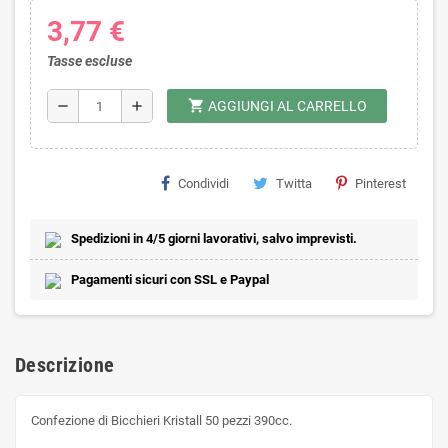
3,77 €
Tasse escluse
shopping_cart
remove
add
AGGIUNGI AL CARRELLO
Condividi
Twitta
Pinterest
Spedizioni in 4/5 giorni lavorativi, salvo imprevisti.
Pagamenti sicuri con SSL e Paypal
Descrizione
Confezione di Bicchieri Kristall 50 pezzi 390cc.