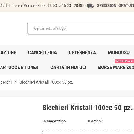
local_shipping
47 15 -
Lun al Ven ore 8:00 - 13:00 e 16:00 - 20.00 -
SPEDIZIONI GRATUI
IAZIONE
CANCELLERIA
DETERGENZA
MONOUSO
IN OFFERTA AL
ARTUCCE E TONER
CARTA IN ROTOLI
BORSE MARE 20
operchi
chevron_right
Bicchieri Kristall 100cc 50 pz.
Bicchieri Kristall 100cc 50 pz.
In magazzino
10 Articoli