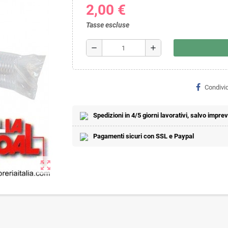
2,00 €
Tasse escluse
remove
add
Condivid
Spedizioni in 4/5 giorni lavorativi, salvo imprevi
Pagamenti sicuri con SSL e Paypal
zoom_out_map