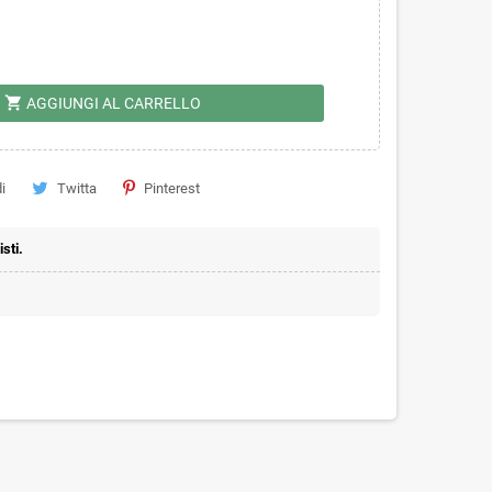
shopping_cart
AGGIUNGI AL CARRELLO
i
Twitta
Pinterest
sti.