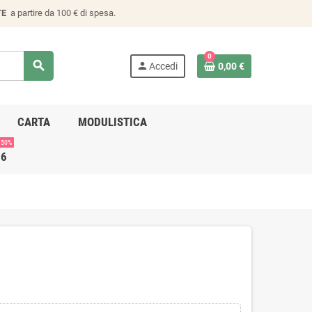
TE
a partire da 100 € di spesa.
0
search
person
Accedi
0,00 €
CARTA
MODULISTICA
 50%
26