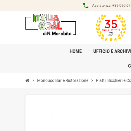
phone
Assistenza:
+39 090 67 
HOME
UFFICIO E ARCHIV
C
chevron_right
Monouso Bar e Ristorazione
chevron_right
Piatti, Bicchieri e C