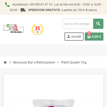
phone
Assistenza:
+39 090 67 47 15 -
Lun al Ven ore 8:00 - 13:00 e 16:00 -
local_shipping
20.00 -
SPEDIZIONI GRATUITE
a partire da 100 € di spesa.
search
0
person
Accedi
0,00 €
chevron_right
Monouso Bar e Ristorazione
chevron_right
Piatti Quadri 1Kg.