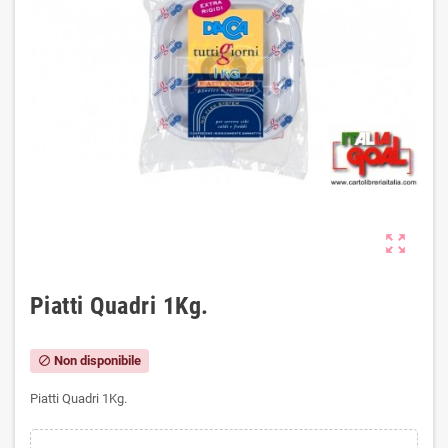
zoom_out_map
Piatti Quadri 1Kg.
Non disponibile
block
Piatti Quadri 1Kg.