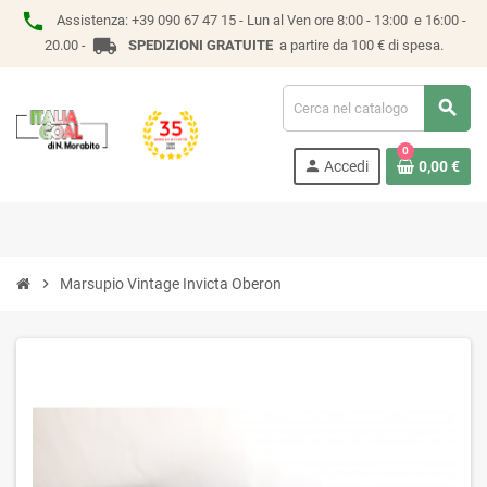
phone
Assistenza:
+39 090 67 47 15 -
Lun al Ven ore 8:00 - 13:00 e 16:00 -
local_shipping
20.00 -
SPEDIZIONI GRATUITE
a partire da 100 € di spesa.
search
0
person
Accedi
0,00 €
chevron_right
Marsupio Vintage Invicta Oberon