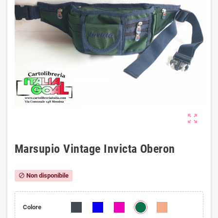
zoom_out_map
Marsupio Vintage Invicta Oberon
Non disponibile
block
Colore