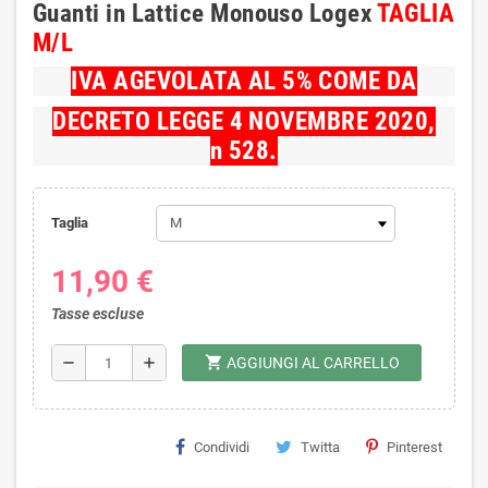
Guanti in Lattice Monouso Logex
TAGLIA
M/L
IVA AGEVOLATA AL 5% COME DA
DECRETO LEGGE 4 NOVEMBRE 2020,
n 528.
Taglia
11,90 €
Tasse escluse
shopping_cart
remove
add
AGGIUNGI AL CARRELLO
Condividi
Twitta
Pinterest