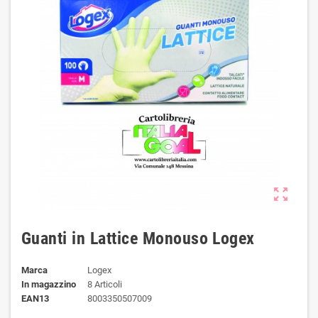
zoom_out_map
Guanti in Lattice Monouso Logex
Marca
Logex
In magazzino
8 Articoli
EAN13
8003350507009