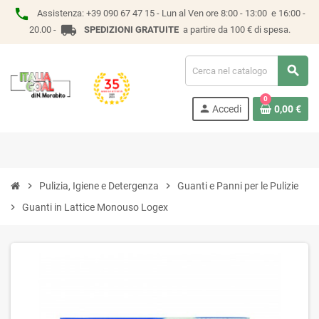
phone
Assistenza:
+39 090 67 47 15 -
Lun al Ven ore 8:00 - 13:00 e 16:00 -
local_shipping
20.00 -
SPEDIZIONI GRATUITE
a partire da 100 € di spesa.
search
0
person
Accedi
0,00 €
chevron_right
Pulizia, Igiene e Detergenza
chevron_right
Guanti e Panni per le Pulizie
chevron_right
Guanti in Lattice Monouso Logex