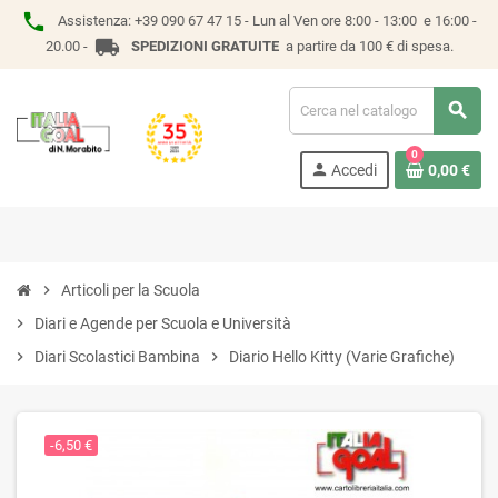
phone
Assistenza:
+39 090 67 47 15 -
Lun al Ven ore 8:00 - 13:00 e 16:00 -
local_shipping
20.00 -
SPEDIZIONI GRATUITE
a partire da 100 € di spesa.
search
0
person
Accedi
0,00 €
chevron_right
Articoli per la Scuola
chevron_right
Diari e Agende per Scuola e Università
chevron_right
Diari Scolastici Bambina
chevron_right
Diario Hello Kitty (Varie Grafiche)
-6,50 €