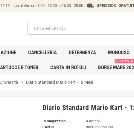
local_shipping
47 15 -
Lun al Ven ore 8:00 - 13:00 e 16:00 - 20.00 -
SPEDIZIONI GRATUI
IAZIONE
CANCELLERIA
DETERGENZA
MONOUSO
IN OFFERTA AL
ARTUCCE E TONER
CARTA IN ROTOLI
BORSE MARE 20
 Università
chevron_right
Diario Standard Mario Kart - 12 Mesi
Diario Standard Mario Kart - 
In magazzino
4 Articoli
EAN13
8058263065733