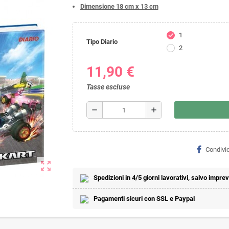
Dimensione 18 cm x 13 cm
1
check
Tipo Diario
2
11,90 €
Tasse escluse
remove
add
Condivid
zoom_out_map
Spedizioni in 4/5 giorni lavorativi, salvo imprevi
Pagamenti sicuri con SSL e Paypal