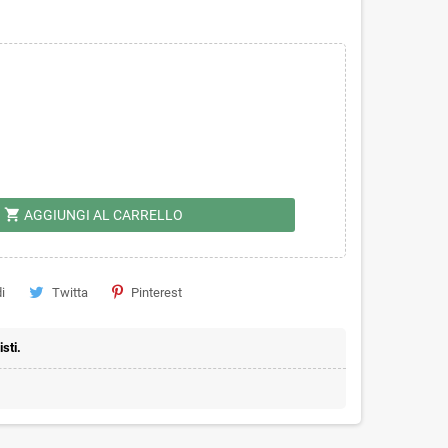
shopping_cart
AGGIUNGI AL CARRELLO
i
Twitta
Pinterest
sti.