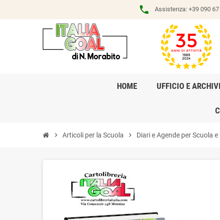
phone
Assistenza:
+39 090 67 
HOME
UFFICIO E ARCHIV
C
chevron_right
Articoli per la Scuola
chevron_right
Diari e Agende per Scuola e