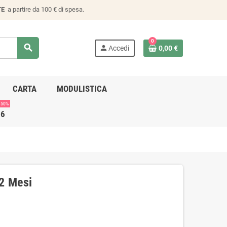
TE
a partire da 100 € di spesa.
0
search
person
Accedi
0,00 €
CARTA
MODULISTICA
 50%
26
12 Mesi