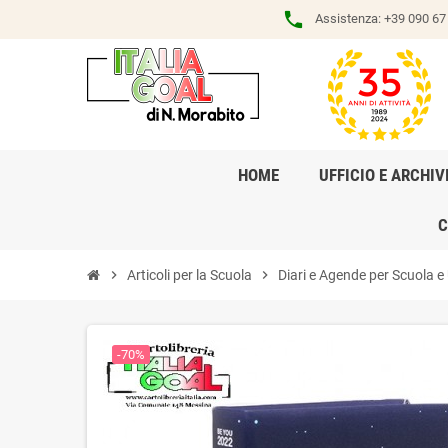
phone
Assistenza:
+39 090 67 
HOME
UFFICIO E ARCHIV
C
chevron_right
Articoli per la Scuola
chevron_right
Diari e Agende per Scuola e
-70%