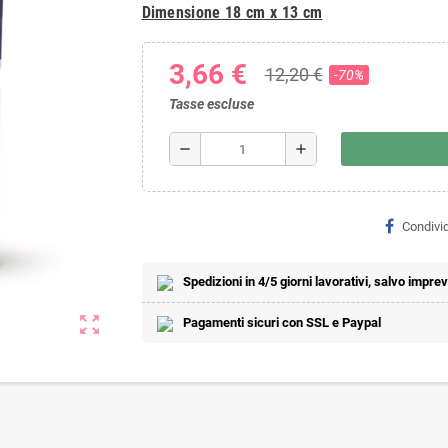
Dimensione 18 cm x 13 cm
3,66 €
12,20 €
-70%
Tasse escluse
remove
add
Condivid
Spedizioni in 4/5 giorni lavorativi, salvo imprevi
zoom_out_map
Pagamenti sicuri con SSL e Paypal