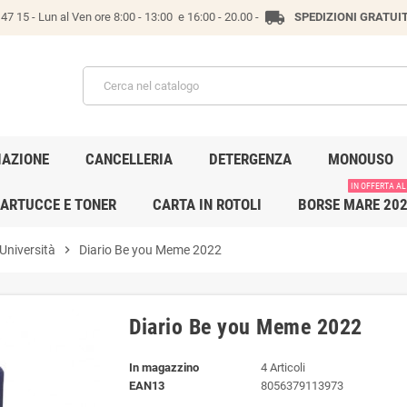
local_shipping
47 15 -
Lun al Ven ore 8:00 - 13:00 e 16:00 - 20.00 -
SPEDIZIONI GRATUI
IAZIONE
CANCELLERIA
DETERGENZA
MONOUSO
IN OFFERTA AL
ARTUCCE E TONER
CARTA IN ROTOLI
BORSE MARE 20
 Università
chevron_right
Diario Be you Meme 2022
Diario Be you Meme 2022
In magazzino
4 Articoli
EAN13
8056379113973