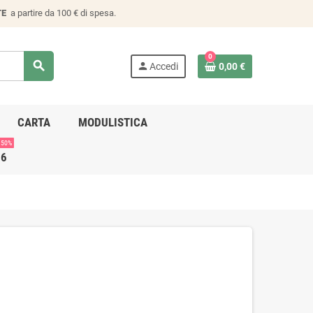
TE
a partire da 100 € di spesa.
0
search
person
Accedi
0,00 €
CARTA
MODULISTICA
 50%
26