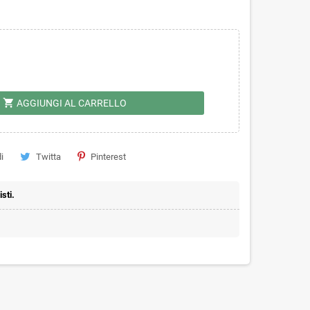
shopping_cart
AGGIUNGI AL CARRELLO
i
Twitta
Pinterest
sti.