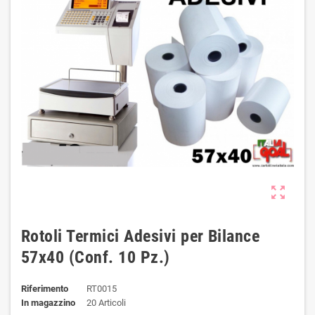
zoom_out_map
Rotoli Termici Adesivi per Bilance
57x40 (Conf. 10 Pz.)
Riferimento
RT0015
In magazzino
20 Articoli