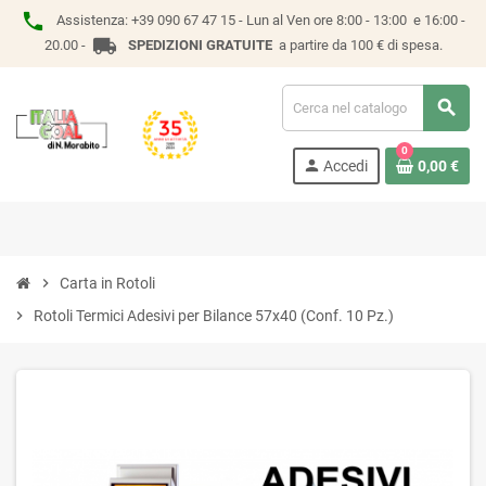
phone
Assistenza:
+39 090 67 47 15 -
Lun al Ven ore 8:00 - 13:00 e 16:00 -
local_shipping
20.00 -
SPEDIZIONI GRATUITE
a partire da 100 € di spesa.
search
0
person
Accedi
0,00 €
chevron_right
Carta in Rotoli
chevron_right
Rotoli Termici Adesivi per Bilance 57x40 (Conf. 10 Pz.)