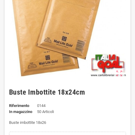
zoom_out_map
Buste Imbottite 18x24cm
Riferimento
0144
In magazzino
50 Articoli
Buste imbottite 18x26