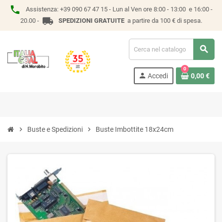
phone
Assistenza:
+39 090 67 47 15 -
Lun al Ven ore 8:00 - 13:00 e 16:00 -
local_shipping
20.00 -
SPEDIZIONI GRATUITE
a partire da 100 € di spesa.
search
0
person
Accedi
0,00 €
chevron_right
Buste e Spedizioni
chevron_right
Buste Imbottite 18x24cm