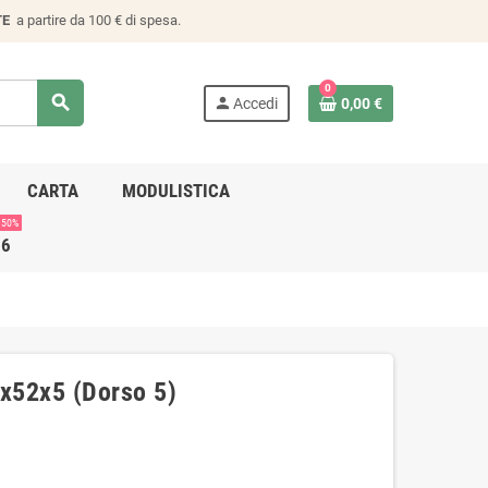
TE
a partire da 100 € di spesa.
0
search
person
Accedi
0,00 €
CARTA
MODULISTICA
 50%
26
7x52x5 (Dorso 5)