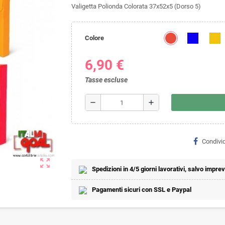
Valigetta Polionda Colorata 37x52x5 (Dorso 5)
Colore
6,90 €
Tasse escluse
remove
add
Condivid
zoom_out_map
Spedizioni in 4/5 giorni lavorativi, salvo imprevi
Pagamenti sicuri con SSL e Paypal