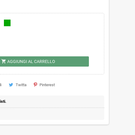
shopping_cart
AGGIUNGI AL CARRELLO
i
Twitta
Pinterest
sti.