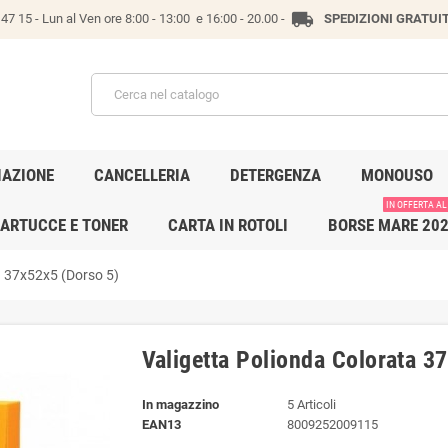
local_shipping
47 15 -
Lun al Ven ore 8:00 - 13:00 e 16:00 - 20.00 -
SPEDIZIONI GRATUI
IAZIONE
CANCELLERIA
DETERGENZA
MONOUSO
IN OFFERTA AL
ARTUCCE E TONER
CARTA IN ROTOLI
BORSE MARE 20
a 37x52x5 (Dorso 5)
Valigetta Polionda Colorata 3
In magazzino
5 Articoli
EAN13
8009252009115