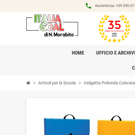
phone
Assistenza:
+39 090 67 
HOME
UFFICIO E ARCHIV
C
chevron_right
Articoli per la Scuola
chevron_right
Valigetta Polionda Colorat