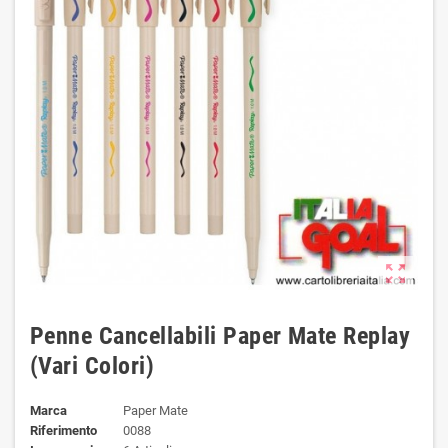
zoom_out_map
Penne Cancellabili Paper Mate Replay
(Vari Colori)
Marca
Paper Mate
Riferimento
0088