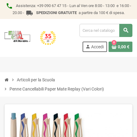
phone
Assistenza:
+39 090 67 47 15 -
Lun al Ven ore 8:00 - 13:00 e 16:00 -
local_shipping
20.00 -
SPEDIZIONI GRATUITE
a partire da 100 € di spesa.
search
0
person
Accedi
0,00 €
chevron_right
Articoli per la Scuola
chevron_right
Penne Cancellabili Paper Mate Replay (Vari Colori)