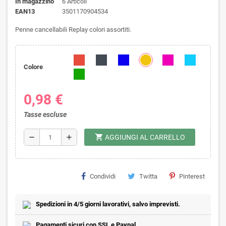
In magazzino
6 Articoli
EAN13
3501170904534
Penne cancellabili Replay colori assortiti.
Colore
0,98 €
Tasse escluse
shopping_cart
remove
add
AGGIUNGI AL CARRELLO
Condividi
Twitta
Pinterest
Spedizioni in 4/5 giorni lavorativi, salvo imprevisti.
Pagamenti sicuri con SSL e Paypal