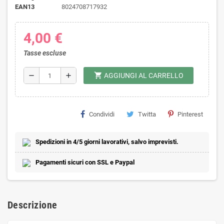
EAN13
8024708717932
4,00 €
Tasse escluse
shopping_cart
remove
add
AGGIUNGI AL CARRELLO
Condividi
Twitta
Pinterest
Spedizioni in 4/5 giorni lavorativi, salvo imprevisti.
Pagamenti sicuri con SSL e Paypal
Descrizione