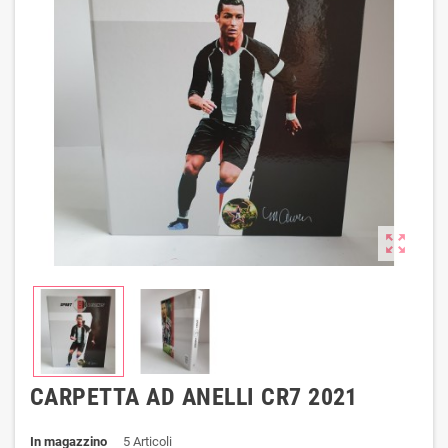
zoom_out_map
CARPETTA AD ANELLI CR7 2021
In magazzino
5 Articoli