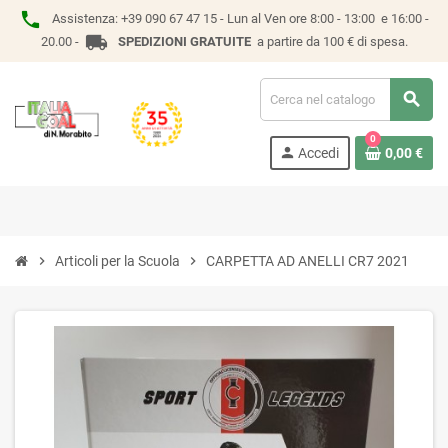
phone
Assistenza:
+39 090 67 47 15 -
Lun al Ven ore 8:00 - 13:00 e 16:00 -
local_shipping
20.00 -
SPEDIZIONI GRATUITE
a partire da 100 € di spesa.
search
0
person
Accedi
0,00 €
chevron_right
Articoli per la Scuola
chevron_right
CARPETTA AD ANELLI CR7 2021