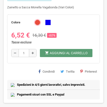
Zainetto a Sacca Monella Vagabonda (Vari Colori)
Colore
6,52 €
16,30 €
-60%
Tasse escluse
shopping_cart
remove
add
AGGIUNGI AL CARRELLO
Condividi
Twitta
Pinterest
Spedizioni in 4/5 giorni lavorativi, salvo imprevisti.
Pagamenti sicuri con SSL e Paypal