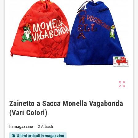
zoom_out_map
Zainetto a Sacca Monella Vagabonda
(Vari Colori)
In magazzino
2 Articoli
Ultimi articoli in magazzino
notifications_active