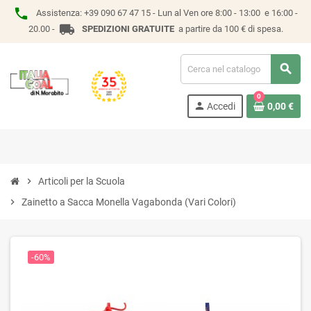
phone
Assistenza:
+39 090 67 47 15 -
Lun al Ven ore 8:00 - 13:00 e 16:00 -
local_shipping
20.00 -
SPEDIZIONI GRATUITE
a partire da 100 € di spesa.
search
0
person
Accedi
0,00 €
chevron_right
Articoli per la Scuola
chevron_right
Zainetto a Sacca Monella Vagabonda (Vari Colori)
-60%