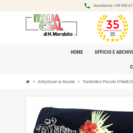
phone
Assistenza:
+39 090 67 
HOME
UFFICIO E ARCHIV
C
chevron_right
Articoli per la Scuola
chevron_right
Tombolino Piccolo O'Neill (V