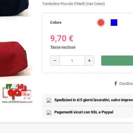
Tombolino Piccolo O'Neill (Vari Colori)
Colore
9,70 €
Tasse escluse
remove
add
Condivid
zoom_out_map
Spedizioni in 4/5 giorni lavorativi, salvo imprevi
Pagamenti sicuri con SSL e Paypal