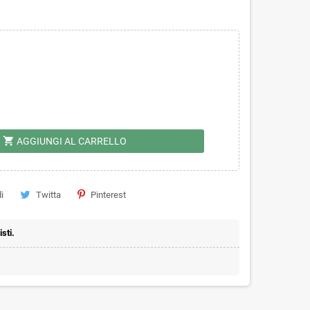
shopping_cart
AGGIUNGI AL CARRELLO
i
Twitta
Pinterest
sti.