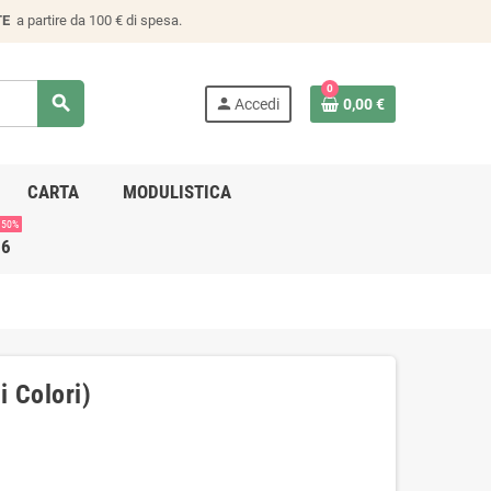
TE
a partire da 100 € di spesa.
0
search
person
Accedi
0,00 €
CARTA
MODULISTICA
 50%
26
i Colori)