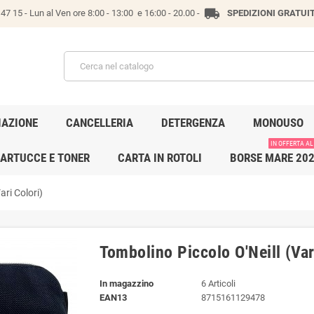
local_shipping
47 15 -
Lun al Ven ore 8:00 - 13:00 e 16:00 - 20.00 -
SPEDIZIONI GRATUI
IAZIONE
CANCELLERIA
DETERGENZA
MONOUSO
IN OFFERTA AL
ARTUCCE E TONER
CARTA IN ROTOLI
BORSE MARE 20
ari Colori)
Tombolino Piccolo O'Neill (Var
In magazzino
6 Articoli
EAN13
8715161129478