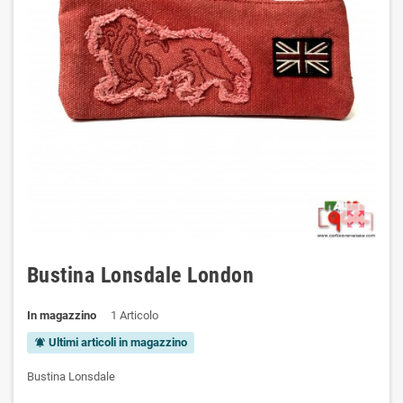
zoom_out_map
Bustina Lonsdale London
In magazzino
1 Articolo
Ultimi articoli in magazzino
notifications_active
Bustina Lonsdale