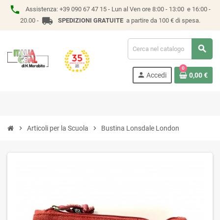
phone
Assistenza:
+39 090 67 47 15 -
Lun al Ven ore 8:00 - 13:00 e 16:00 -
local_shipping
20.00 -
SPEDIZIONI GRATUITE
a partire da 100 € di spesa.
search
0
person
Accedi
0,00 €
chevron_right
Articoli per la Scuola
chevron_right
Bustina Lonsdale London