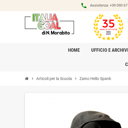
phone
Assistenza:
+39 090 67 
HOME
UFFICIO E ARCHIV
C
chevron_right
Articoli per la Scuola
chevron_right
Zaino Hello Spank