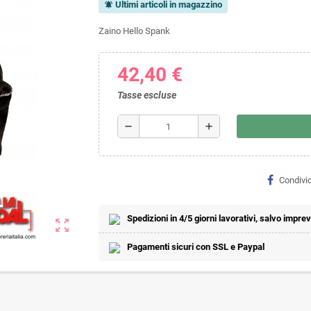
Ultimi articoli in magazzino
notifications_active
Zaino Hello Spank
42,40 €
Tasse escluse
remove
add
Condivid
Spedizioni in 4/5 giorni lavorativi, salvo imprevi
zoom_out_map
Pagamenti sicuri con SSL e Paypal