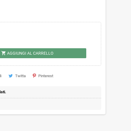
shopping_cart
AGGIUNGI AL CARRELLO
i
Twitta
Pinterest
sti.