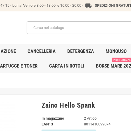
local_shipping
47 15 -
Lun al Ven ore 8:00 - 13:00 e 16:00 - 20.00 -
SPEDIZIONI GRATUI
IAZIONE
CANCELLERIA
DETERGENZA
MONOUSO
IN OFFERTA AL
ARTUCCE E TONER
CARTA IN ROTOLI
BORSE MARE 20
Zaino Hello Spank
In magazzino
2 Articoli
EAN13
8011410099074