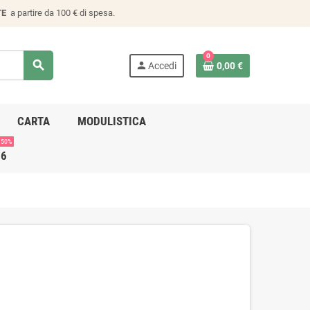
TE
a partire da 100 € di spesa.
0
search
person
Accedi
0,00 €
CARTA
MODULISTICA
 50%
26