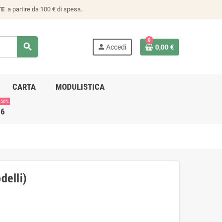
TE
a partire da 100 € di spesa.
0
search
person
Accedi
0,00 €
CARTA
MODULISTICA
 50%
26
delli)