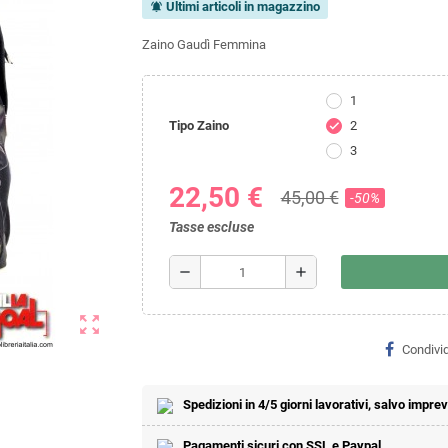
Ultimi articoli in magazzino
notifications_active
Zaino Gaudì Femmina
1
Tipo Zaino
2
check
3
22,50 €
45,00 €
-50%
Tasse escluse
remove
add
zoom_out_map
Condivid
Spedizioni in 4/5 giorni lavorativi, salvo imprevi
Pagamenti sicuri con SSL e Paypal