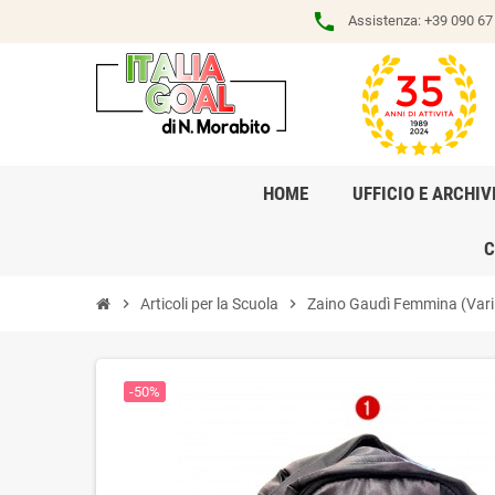
phone
Assistenza:
+39 090 67 
HOME
UFFICIO E ARCHIV
C
chevron_right
Articoli per la Scuola
chevron_right
Zaino Gaudì Femmina (Vari 
-50%