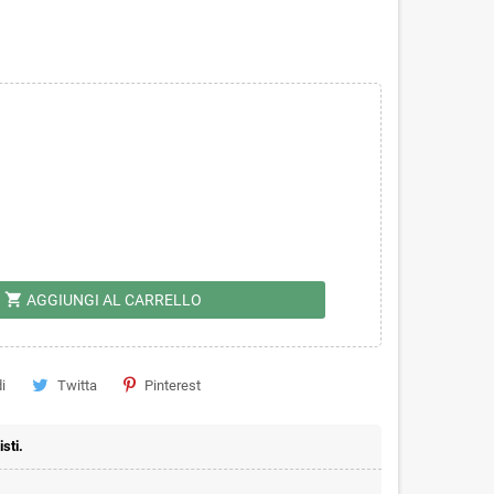
shopping_cart
AGGIUNGI AL CARRELLO
i
Twitta
Pinterest
sti.