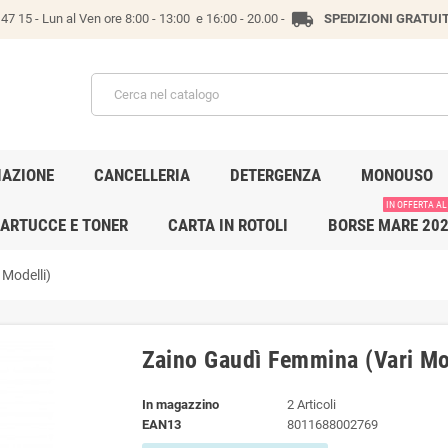
local_shipping
47 15 -
Lun al Ven ore 8:00 - 13:00 e 16:00 - 20.00 -
SPEDIZIONI GRATUI
IAZIONE
CANCELLERIA
DETERGENZA
MONOUSO
IN OFFERTA AL
ARTUCCE E TONER
CARTA IN ROTOLI
BORSE MARE 20
Modelli)
Zaino Gaudì Femmina (Vari Mo
In magazzino
2 Articoli
EAN13
8011688002769