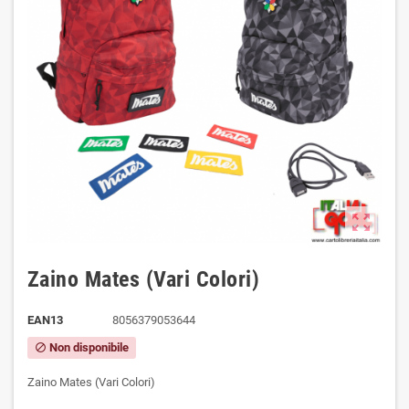
zoom_out_map
Zaino Mates (Vari Colori)
EAN13
8056379053644
Non disponibile
block
Zaino Mates (Vari Colori)