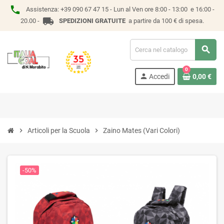
phone
Assistenza:
+39 090 67 47 15 -
Lun al Ven ore 8:00 - 13:00 e 16:00 -
local_shipping
20.00 -
SPEDIZIONI GRATUITE
a partire da 100 € di spesa.
search
0
person
Accedi
0,00 €
chevron_right
Articoli per la Scuola
chevron_right
Zaino Mates (Vari Colori)
-50%