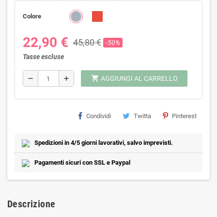
Colore
22,90 €
45,80 €
-50%
Tasse escluse
shopping_cart
remove
add
AGGIUNGI AL CARRELLO
Condividi
Twitta
Pinterest
Spedizioni in 4/5 giorni lavorativi, salvo imprevisti.
Pagamenti sicuri con SSL e Paypal
Descrizione