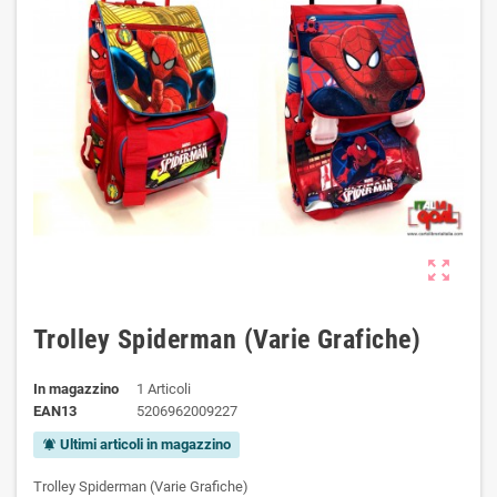
zoom_out_map
Trolley Spiderman (Varie Grafiche)
In magazzino
1 Articoli
EAN13
5206962009227
Ultimi articoli in magazzino
notifications_active
Trolley Spiderman (Varie Grafiche)