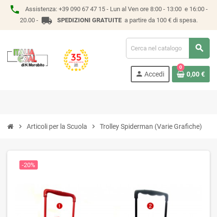
phone
Assistenza:
+39 090 67 47 15 -
Lun al Ven ore 8:00 - 13:00 e 16:00 -
local_shipping
20.00 -
SPEDIZIONI GRATUITE
a partire da 100 € di spesa.
search
0
person
Accedi
0,00 €
chevron_right
Articoli per la Scuola
chevron_right
Trolley Spiderman (Varie Grafiche)
-20%