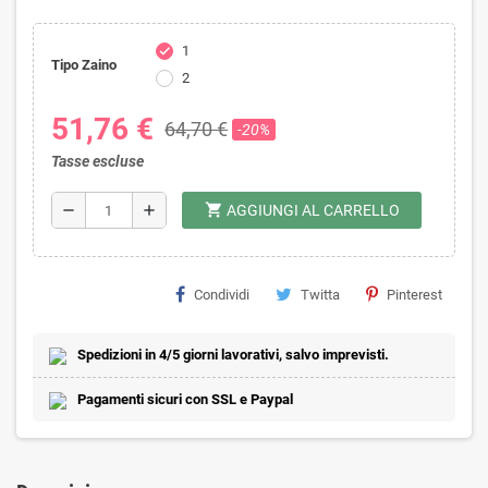
1
check
Tipo Zaino
2
51,76 €
64,70 €
-20%
Tasse escluse
shopping_cart
remove
add
AGGIUNGI AL CARRELLO
Condividi
Twitta
Pinterest
Spedizioni in 4/5 giorni lavorativi, salvo imprevisti.
Pagamenti sicuri con SSL e Paypal