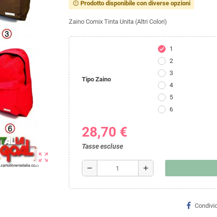
Prodotto disponibile con diverse opzioni
error_outline
Zaino Comix Tinta Unita (Altri Colori)
1
check
2
3
Tipo Zaino
4
5
6
28,70 €
Tasse escluse
zoom_out_map
remove
add
Condivid