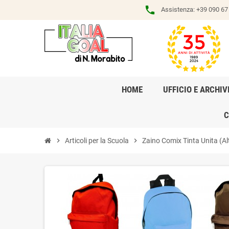
phone
Assistenza:
+39 090 67 
HOME
UFFICIO E ARCHIV
C
chevron_right
Articoli per la Scuola
chevron_right
Zaino Comix Tinta Unita (Alt