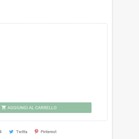
shopping_cart
AGGIUNGI AL CARRELLO
i
Twitta
Pinterest