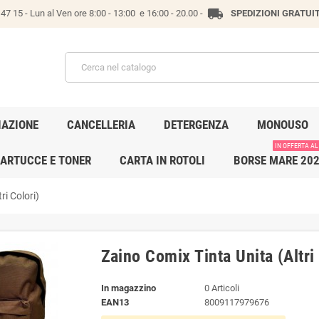
local_shipping
47 15 -
Lun al Ven ore 8:00 - 13:00 e 16:00 - 20.00 -
SPEDIZIONI GRATUI
IAZIONE
CANCELLERIA
DETERGENZA
MONOUSO
IN OFFERTA AL
ARTUCCE E TONER
CARTA IN ROTOLI
BORSE MARE 20
ri Colori)
Zaino Comix Tinta Unita (Altri
In magazzino
0 Articoli
EAN13
8009117979676