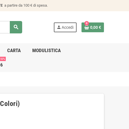
TE
a partire da 100 € di spesa.
0
search
person
Accedi
0,00 €
CARTA
MODULISTICA
 50%
26
 Colori)